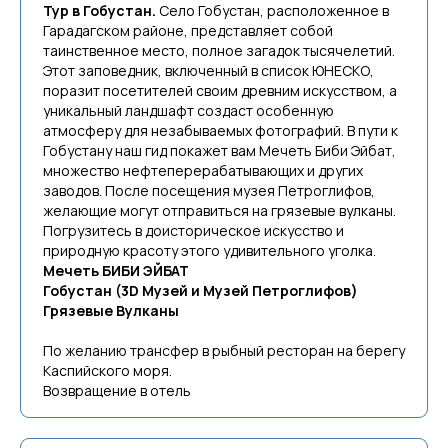
Тур в Гобустан.
Село Гобустан, расположенное в
Гарадагском районе, представляет собой
таинственное место, полное загадок тысячелетий.
Этот заповедник, включенный в список ЮНЕСКО,
поразит посетителей своим древним искусством, а
уникальный ландшафт создаст особенную
атмосферу для незабываемых фотографий. В пути к
Гобустану наш гид покажет вам Мечеть Биби Эйбат,
множество нефтеперерабатывающих и других
заводов. После посещения музея Петроглифов,
желающие могут отправиться на грязевые вулканы.
Погрузитесь в доисторическое искусство и
природную красоту этого удивительного уголка.
Мечеть БИБИ ЭЙБАТ
Гобустан (3D Музей и Музей Петроглифов)
Грязевые Вулканы
По желанию трансфер в рыбный ресторан на берегу
Каспийского моря.
Возвращение в отель