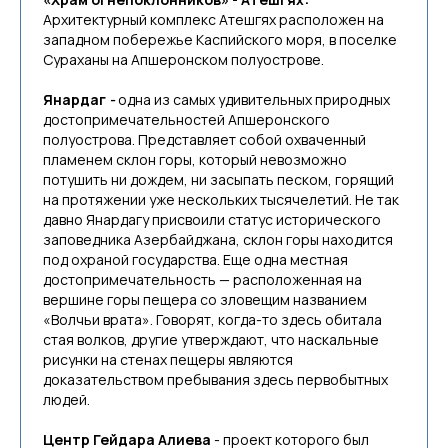
Архитектурный комплекс Атешгях расположен на
западном побережье Каспийского моря, в поселке
Сураханы на Апшеронском полуострове.
Янардаг
-
одна из самых удивительных природных
достопримечательностей Апшеронского
полуострова. Представляет собой охваченный
пламенем склон горы, который невозможно
потушить ни дождем, ни засыпать песком, горящий
на протяжении уже нескольких тысячелетий. Не так
давно Янардагу присвоили статус исторического
заповедника Азербайджана, склон горы находится
под охраной государства. Еще одна местная
достопримечательность — расположенная на
вершине горы пещера со зловещим названием
«Волчьи врата». Говорят, когда-то здесь обитала
стая волков, другие утверждают, что наскальные
рисунки на стенах пещеры являются
доказательством пребывания здесь первобытных
людей.
Центр Гейдара Алиева
- проект которого был