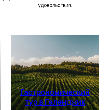
удовольствия.
Гастрономический
тур в Геленджик