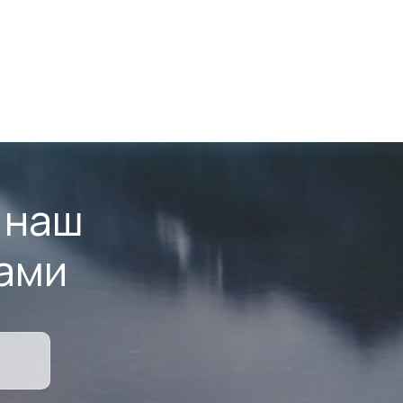
 наш
ами