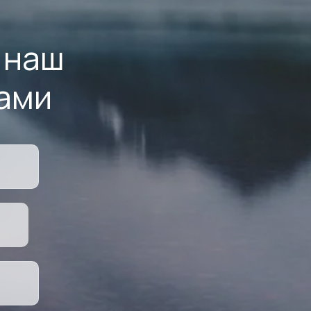
 наш
ами