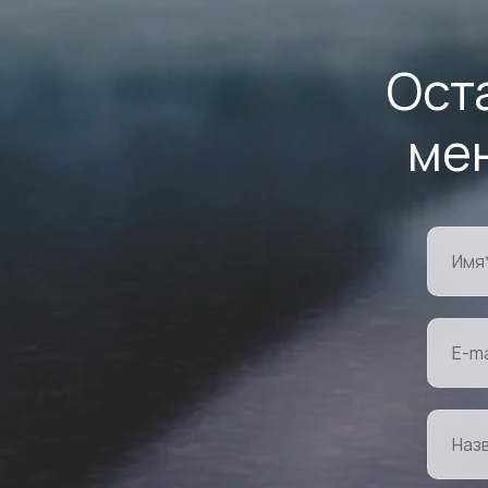
Ост
ме