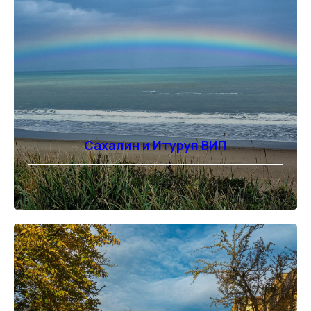
Сахалин и Итуруп ВИП