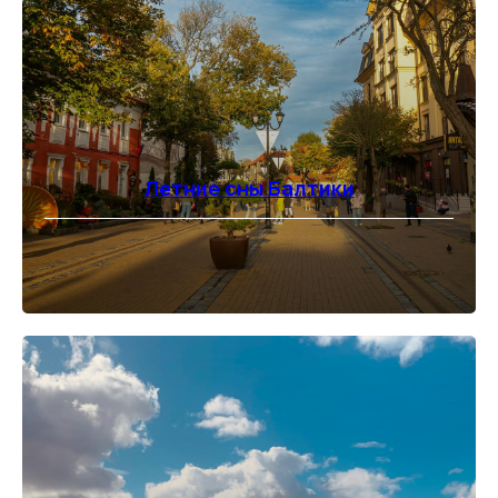
Летние сны Балтики
⠀