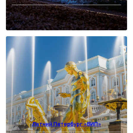
⠀
Летний Петербург «ВИП»