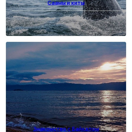
Саамы и киты
⠀
Знакомство с Байкалом