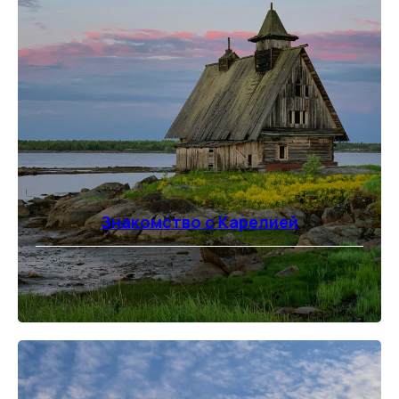
Знакомство с Карелией
⠀