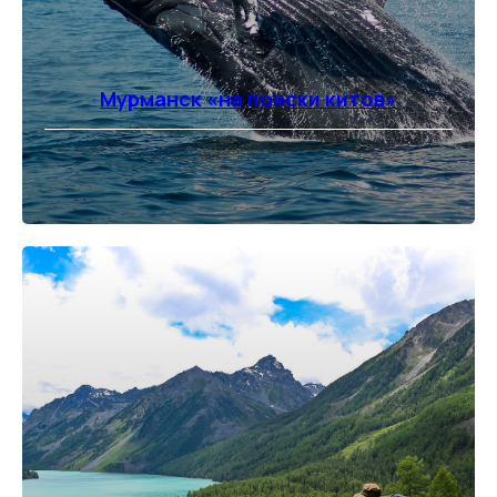
Мурманск «на поиски китов»
⠀