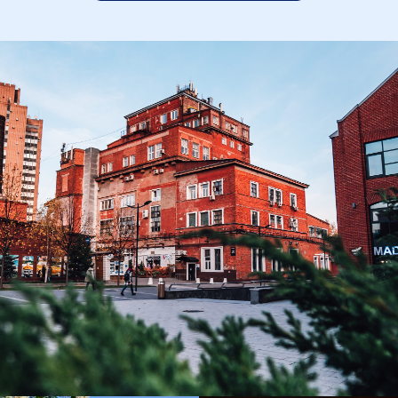
Вечером опционально предлагаем:
Прогулку по Москве реке с коктейлем или
ужином, оплачивается отдельно.
Интерактивный и иммерсивный спектакль
Заблудшие в отеле Националь или
Ленинградская.
Аренду велосипедов или
электросамокатов. Гид подскажет и
направит, даст идеи для вечера.