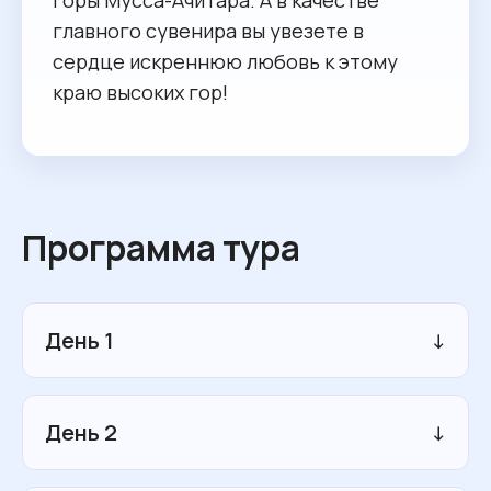
горы Мусса-Ачитара. А в качестве
главного сувенира вы увезете в
сердце искреннюю любовь к этому
краю высоких гор!
Программа тура
День 1
↓
14:00 Встреча группы в аэропорту
День 2
↓
Минеральных Вод.
Посадка в автобус, групповой трансфер в
Домбай (в пути 6 часов).