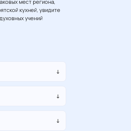
наковых мест региона,
ятской кухней, увидите
 духовных учений
↓
↓
са «Степной волк» и
↓