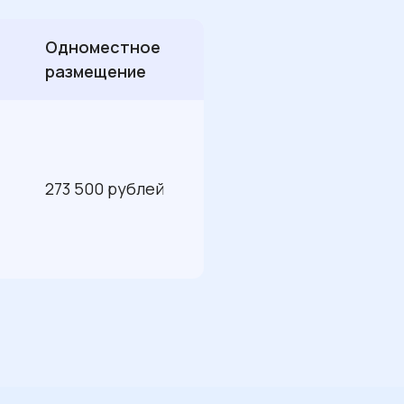
ади города, после чего
с Ринпоче Багша.
Одноместное
размещение
273 500 рублей