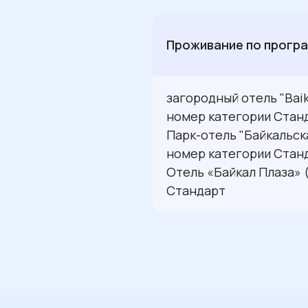
17:30
Прибытие, размещ
14:00
Возвращение в У
можно будет отдохнут
15:00
Экскурсия по Ула
Проживание по прогр
Ужин (самостоятельно,
18:00
Свободное врем
Ужин (самостоятельно,
загородный отель "Bai
номер категории Стан
Парк-отель "Байкальск
номер категории Стан
Отель «Байкал Плаза» 
Стандарт