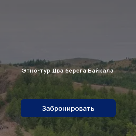
Этно-тур Два берега Байкала
Забронировать