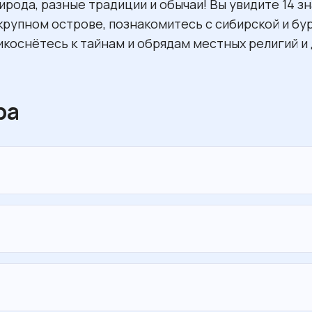
ирода, разные традиции и обычаи! Вы увидите 14 з
крупном острове, познакомитесь с сибирской и бур
икоснётесь к тайнам и обрядам местных религий и
ра
 в Иркутск! Встреча с гидом в аэропорту.
тправление до этнокомплекса «Золотая Орда».
ечатляющей фольклорной программой этнокомплек
а завтраком для активного дня.
-классе.
тправимся в сторону мыса Хобой.
онными блюдами бурятской кухни.