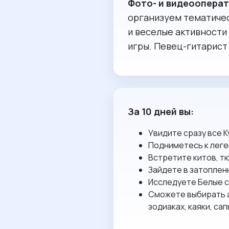
Фото- и видеоопера
организуем тематичес
и веселые активности
игры. Певец-гитарист
За 10 дней вы:
Увидите сразу все 
Подниметесь к леге
Встретите китов, т
Зайдете в затоплен
Исследуете Белые с
Сможете выбирать а
зодиаках, каяки, са