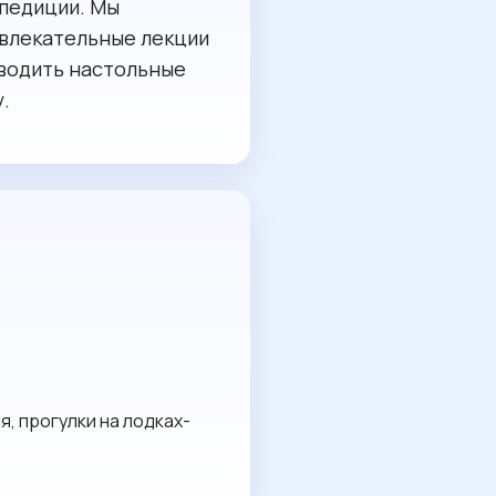
спедиции. Мы
увлекательные лекции
оводить настольные
.
, прогулки на лодках-