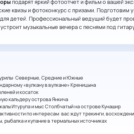
торы
подарят яркий фотоотчет и фильм о вашей эк
кие квизы и фотоконкурс с призами. Подготовим 
 для детей. Профессиональный ведущий будет пр
 устроит музыкальные вечера с песнями под гитару
Курилы: Северные, Средние и Южные
ндарному «вулкану в вулкане» Креницына
юленей и косаток
ную кальдеру острова Янкича
калы Итурупа и мыс Столбчатый на острове Кунашир
ктивности по интересам: вас ждут трекинги, восхождения
пы, рыбалка и купание в термальных источниках