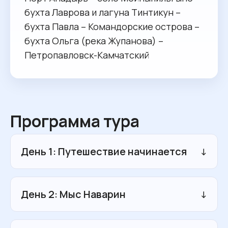
бухта Лаврова и лагуна Тинтикун –
бухта Павла – Командорские острова –
бухта Ольга (река Жупанова) –
Петропавловск-Камчатский
Программа тура
День 1: Путешествие начинается
↓
Встречаемся в порту Анадыря и
занимаем каюты на «Профессоре
День 2: Мыс Наварин
↓
Хромове».
Выход из порта в 14:00
Плывём вдоль западного берега